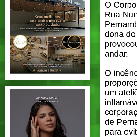
O Corpo
Rua Nun
Pernambu
dona do 
provoco
andar.
O incênd
proporçõ
um ateli
inflamáv
corporaç
de Pern
para evi