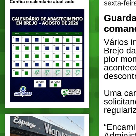
sexta-fei
Confira o calendário atualizado
Guarda 
comand
Vários i
Brejo d
pior mom
acontece
descontr
Uma car
solicit
regulari
“Encami
Adminis