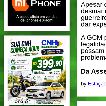
Apesar 
desmand
guerrei
dar exp
A GCM pr
legalid
possam 
problem
Da Asse
by
Estação