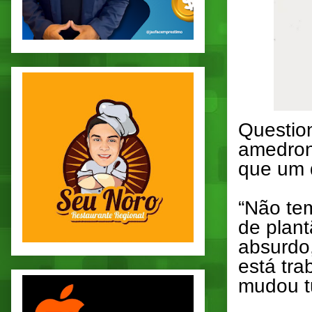
Questio
amedron
que um d
“Não tem
de plant
absurdo,
está tr
mudou tu