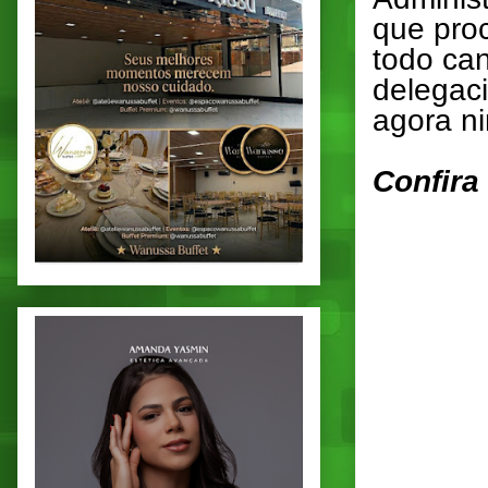
que pro
todo can
delegaci
agora n
Confira