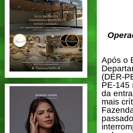
Operaç
Após o B
Departa
(DER-PE)
PE-145 
da entra
mais crí
Fazenda
passado 
interrom