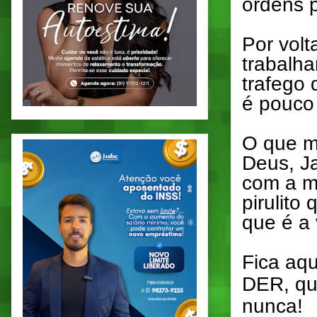
ordens p
Por vol
trabalh
trafego 
é pouco 
O que m
Deus, J
com a m
pirulito
que é a 
Fica aqu
DER, qu
nunca!