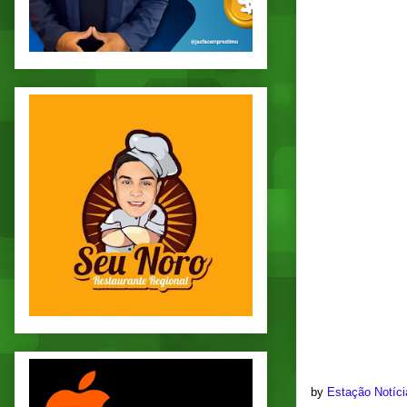
by
Estação Notíc