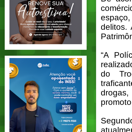
comércio
espaço, 
delitos.
Patrimôn
“A Polí
realiza
do Tro
trafica
drogas,
promoto
Segund
atualme