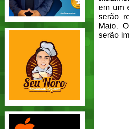
em um e
serão r
Maio. O
serão i