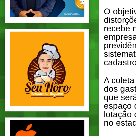
O objeti
distorçõ
recebe m
empresas
previdên
sistema
cadastro
A coleta
dos gast
que ser
espaço d
lotação 
no esta