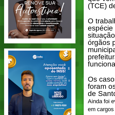
(TCE) de
O traba
espécie 
situação
órgãos 
municipa
prefeit
funcion
Os caso
foram o
de Sant
Ainda foi 
em cargos