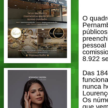
O quadr
Pernamb
públicos
preench
pessoal 
comissi
8.922 se
Das 184
funcion
nunca h
Lourenç
Os núme
que vem 