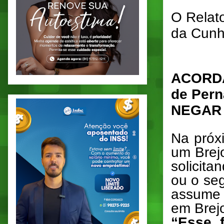
O Relato
da Cunh
ACORDAM
de Per
NEGAR
Na próx
um Brej
solicit
ou o se
assume 
em Brej
“Esse f