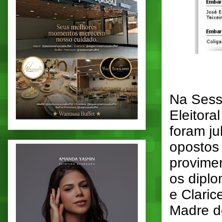
Na Sessã
Eleitora
foram 
opostos
provime
os dipl
e Claric
Madre d