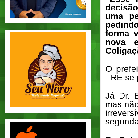
decisão
uma pet
pedind
forma v
nova e
Coligaç
O prefei
TRE se 
Já Dr. 
mas não 
irrever
segunda 