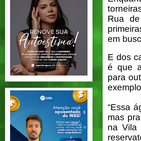
torneir
Rua de
primeira
em busc
E dos c
é que a
para out
exemplo
“Essa á
mas pra
na Vila
reservat