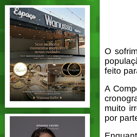
O sofri
populaç
feito pa
A Compe
cronogr
muito ir
por part
Enquant