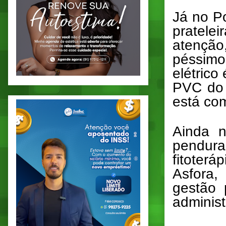
Já no Po
pratele
atenção,
péssimo
elétrico
PVC do 
está com
Ainda n
pendura
fitoter
Asfora,
gestão 
administ