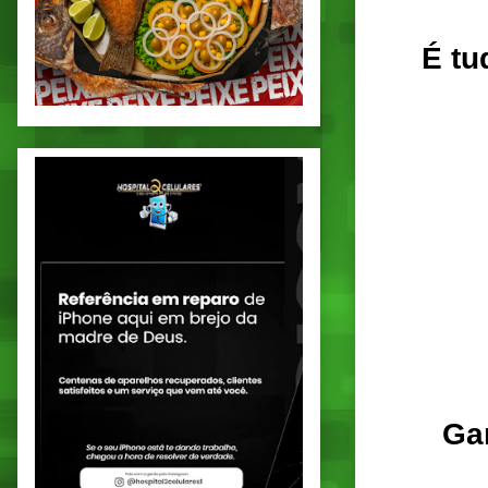
É tu
Ga