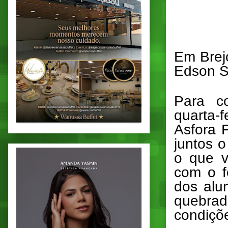
Em Brej
Edson S
Para c
quarta-
Asfora 
juntos o
o que v
com o f
dos alu
quebrad
condiçõ