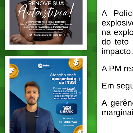
A Políc
explosi
na explo
do teto
impacto
A PM rea
Em segui
A gerên
marginai