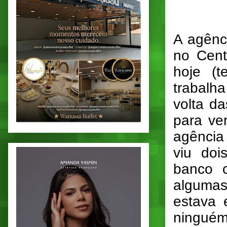
A agênc
no Cent
hoje (t
trabalha
volta d
para ve
agência
viu doi
banco 
algumas
estava 
ninguém