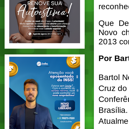
reconhec
Que De
Novo ch
2013 com
Por Bar
Bartol 
Cruz do
Conferê
Brasília.
Atualmen