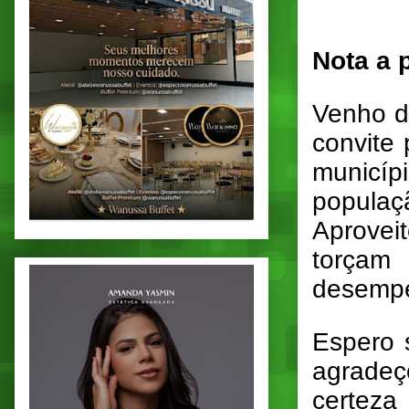
Nota a 
Venho de
convite 
municíp
populaç
Aprovei
torçam
desempe
Espero s
agradeço
certeza