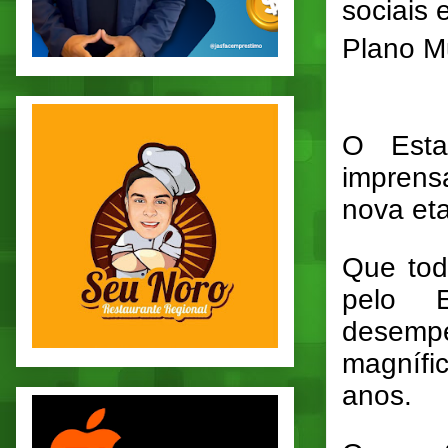
sociais 
Plano Mu
O Esta
imprens
nova et
Que tod
pelo E
desemp
magnífi
anos.